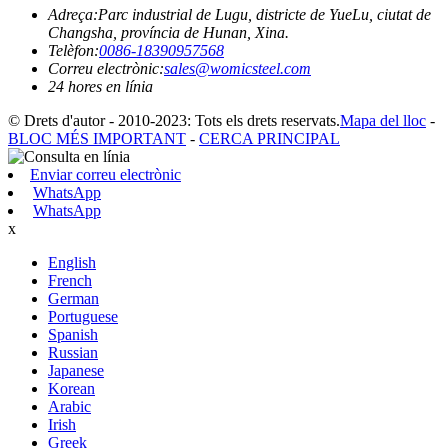
Adreça:
Parc industrial de Lugu, districte de YueLu, ciutat de
Changsha, província de Hunan, Xina.
Telèfon:
0086-18390957568
Correu electrònic:
sales@womicsteel.com
24 hores en línia
© Drets d'autor - 2010-2023: Tots els drets reservats.
Mapa del lloc
-
BLOC MÉS IMPORTANT
-
CERCA PRINCIPAL
Enviar correu electrònic
WhatsApp
WhatsApp
x
English
French
German
Portuguese
Spanish
Russian
Japanese
Korean
Arabic
Irish
Greek