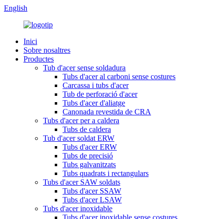
English
Inici
Sobre nosaltres
Productes
Tub d'acer sense soldadura
Tubs d'acer al carboni sense costures
Carcassa i tubs d'acer
Tub de perforació d'acer
Tubs d'acer d'aliatge
Canonada revestida de CRA
Tubs d'acer per a caldera
Tubs de caldera
Tub d'acer soldat ERW
Tubs d'acer ERW
Tubs de precisió
Tubs galvanitzats
Tubs quadrats i rectangulars
Tubs d'acer SAW soldats
Tubs d'acer SSAW
Tubs d'acer LSAW
Tubs d'acer inoxidable
Tubs d'acer inoxidable sense costures