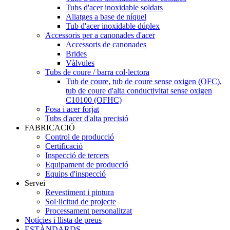
Tubs d'acer inoxidable soldats
Aliatges a base de níquel
Tub d'acer inoxidable dúplex
Accessoris per a canonades d'acer
Accessoris de canonades
Brides
Vàlvules
Tubs de coure / barra col·lectora
Tub de coure, tub de coure sense oxigen (OFC),
tub de coure d'alta conductivitat sense oxigen
C10100 (OFHC)
Fosa i acer forjat
Tubs d'acer d'alta precisió
FABRICACIÓ
Control de producció
Certificació
Inspecció de tercers
Equipament de producció
Equips d'inspecció
Servei
Revestiment i pintura
Sol·licitud de projecte
Processament personalitzat
Notícies i llista de preus
ESTÀNDARDS