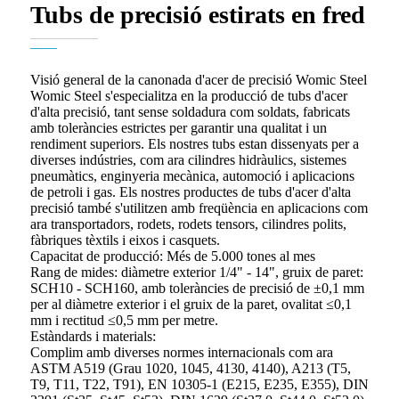
Tubs de precisió estirats en fred
Visió general de la canonada d'acer de precisió Womic Steel
Womic Steel s'especialitza en la producció de tubs d'acer
d'alta precisió, tant sense soldadura com soldats, fabricats
amb toleràncies estrictes per garantir una qualitat i un
rendiment superiors. Els nostres tubs estan dissenyats per a
diverses indústries, com ara cilindres hidràulics, sistemes
pneumàtics, enginyeria mecànica, automoció i aplicacions
de petroli i gas. Els nostres productes de tubs d'acer d'alta
precisió també s'utilitzen amb freqüència en aplicacions com
ara transportadors, rodets, rodets tensors, cilindres polits,
fàbriques tèxtils i eixos i casquets.
Capacitat de producció: Més de 5.000 tones al mes
Rang de mides: diàmetre exterior 1/4" - 14", gruix de paret:
SCH10 - SCH160, amb toleràncies de precisió de ±0,1 mm
per al diàmetre exterior i el gruix de la paret, ovalitat ≤0,1
mm i rectitud ≤0,5 mm per metre.
Estàndards i materials:
Complim amb diverses normes internacionals com ara
ASTM A519 (Grau 1020, 1045, 4130, 4140), A213 (T5,
T9, T11, T22, T91), EN 10305-1 (E215, E235, E355), DIN