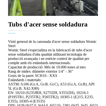
Tubs d'acer sense soldadura
Visió general de la canonada d'acer sense soldadura Womic
Steel
Womic Steel s'especialitza en la fabricació de tubs d'acer
sense soldadura d'alta qualitat utilitzant tecnologia de
producció avançada i un estricte control de qualitat per
complir amb els estàndards internacionals.
Capacitat de producció: Més de 10.000 tones al mes
Rang de mides: diàmetre exterior 1/4" - 36"
Gruix de la paret: SCH10 - XXS
Estàndards i materials:
ASTM: A106 (Gr.A, Gr.B, Gr.C), A53 (Gr.A, Gr.B), API
5L (Gr.B, X42-X80)
EN: 10210 (S235JRH, S275J2H, S355J2H), 10216-1
(P195TR1, P235TR2, P265TR2), 10305-1 (E215, E235,
E355), 10305-4 (E3535)
DIN: 1629 (St37.0, St44.0, St52.0), 2391 (St35, St45, St52)