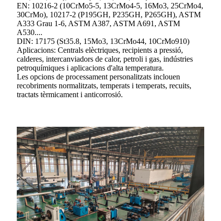
EN: 10216-2 (10CrMo5-5, 13CrMo4-5, 16Mo3, 25CrMo4,
30CrMo), 10217-2 (P195GH, P235GH, P265GH), ASTM
A333 Grau 1-6, ASTM A387, ASTM A691, ASTM
A530....
DIN: 17175 (St35.8, 15Mo3, 13CrMo44, 10CrMo910)
Aplicacions: Centrals elèctriques, recipients a pressió,
calderes, intercanviadors de calor, petroli i gas, indústries
petroquímiques i aplicacions d'alta temperatura.
Les opcions de processament personalitzats inclouen
recobriments normalitzats, temperats i temperats, recuits,
tractats tèrmicament i anticorrosió.