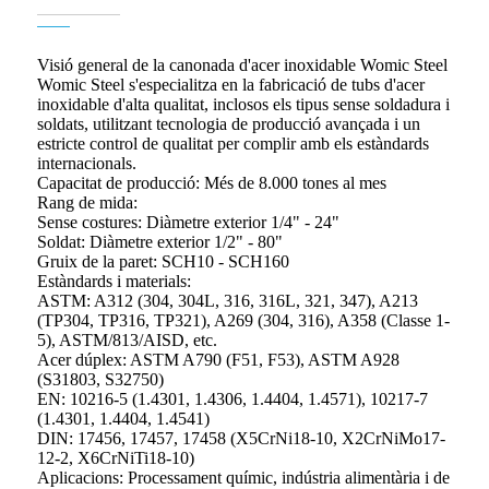
Visió general de la canonada d'acer inoxidable Womic Steel
Womic Steel s'especialitza en la fabricació de tubs d'acer
inoxidable d'alta qualitat, inclosos els tipus sense soldadura i
soldats, utilitzant tecnologia de producció avançada i un
estricte control de qualitat per complir amb els estàndards
internacionals.
Capacitat de producció: Més de 8.000 tones al mes
Rang de mida:
Sense costures: Diàmetre exterior 1/4" - 24"
Soldat: Diàmetre exterior 1/2" - 80"
Gruix de la paret: SCH10 - SCH160
Estàndards i materials:
ASTM: A312 (304, 304L, 316, 316L, 321, 347), A213
(TP304, TP316, TP321), A269 (304, 316), A358 (Classe 1-
5), ASTM/813/AISD, etc.
Acer dúplex: ASTM A790 (F51, F53), ASTM A928
(S31803, S32750)
EN: 10216-5 (1.4301, 1.4306, 1.4404, 1.4571), 10217-7
(1.4301, 1.4404, 1.4541)
DIN: 17456, 17457, 17458 (X5CrNi18-10, X2CrNiMo17-
12-2, X6CrNiTi18-10)
Aplicacions: Processament químic, indústria alimentària i de