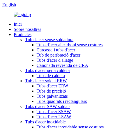
English
Inici
Sobre nosaltres
Productes
Tub d'acer sense soldadura
Tubs d'acer al carboni sense costures
Carcassa i tubs d'acer
Tub de perforació d'acer
Tubs d'acer d'aliatge
Canonada revestida de CRA
Tubs d'acer per a caldera
Tubs de caldera
Tub d'acer soldat ERW
Tubs d'acer ERW
Tubs de precisió
Tubs galvanitzats
Tubs quadrats i rectangulars
Tubs d'acer SAW soldats
Tubs d'acer SSAW
Tubs d'acer LSAW
Tubs d'acer inoxidable
Tubs d'acer inoxidable sense costures