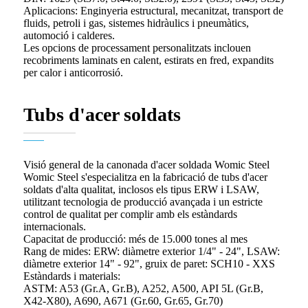
Aplicacions: Enginyeria estructural, mecanitzat, transport de
fluids, petroli i gas, sistemes hidràulics i pneumàtics,
automoció i calderes.
Les opcions de processament personalitzats inclouen
recobriments laminats en calent, estirats en fred, expandits
per calor i anticorrosió.
Tubs d'acer soldats
Visió general de la canonada d'acer soldada Womic Steel
Womic Steel s'especialitza en la fabricació de tubs d'acer
soldats d'alta qualitat, inclosos els tipus ERW i LSAW,
utilitzant tecnologia de producció avançada i un estricte
control de qualitat per complir amb els estàndards
internacionals.
Capacitat de producció: més de 15.000 tones al mes
Rang de mides: ERW: diàmetre exterior 1/4" - 24", LSAW:
diàmetre exterior 14" - 92", gruix de paret: SCH10 - XXS
Estàndards i materials:
ASTM: A53 (Gr.A, Gr.B), A252, A500, API 5L (Gr.B,
X42-X80), A690, A671 (Gr.60, Gr.65, Gr.70)