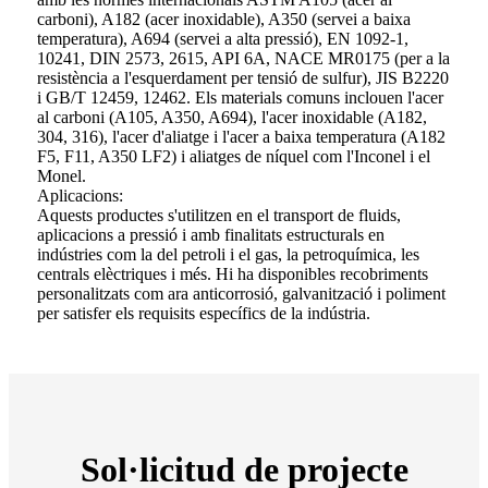
carboni), A182 (acer inoxidable), A350 (servei a baixa
temperatura), A694 (servei a alta pressió), EN 1092-1,
10241, DIN 2573, 2615, API 6A, NACE MR0175 (per a la
resistència a l'esquerdament per tensió de sulfur), JIS B2220
i GB/T 12459, 12462. Els materials comuns inclouen l'acer
al carboni (A105, A350, A694), l'acer inoxidable (A182,
304, 316), l'acer d'aliatge i l'acer a baixa temperatura (A182
F5, F11, A350 LF2) i aliatges de níquel com l'Inconel i el
Monel.
Aplicacions:
Aquests productes s'utilitzen en el transport de fluids,
aplicacions a pressió i amb finalitats estructurals en
indústries com la del petroli i el gas, la petroquímica, les
centrals elèctriques i més. Hi ha disponibles recobriments
personalitzats com ara anticorrosió, galvanització i poliment
per satisfer els requisits específics de la indústria.
Sol·licitud de projecte