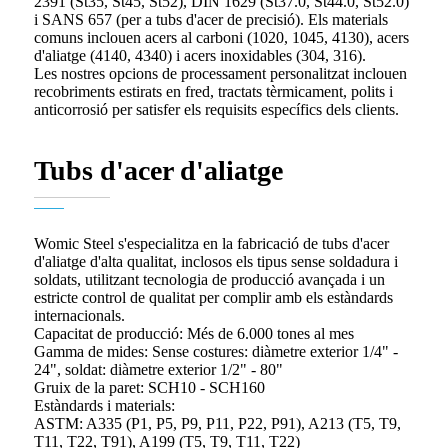
2391 (St35, St45, St52), DIN 1629 (St37.0, St44.0, St52.0)
i SANS 657 (per a tubs d'acer de precisió). Els materials
comuns inclouen acers al carboni (1020, 1045, 4130), acers
d'aliatge (4140, 4340) i acers inoxidables (304, 316).
Les nostres opcions de processament personalitzat inclouen
recobriments estirats en fred, tractats tèrmicament, polits i
anticorrosió per satisfer els requisits específics dels clients.
Tubs d'acer d'aliatge
Womic Steel s'especialitza en la fabricació de tubs d'acer
d'aliatge d'alta qualitat, inclosos els tipus sense soldadura i
soldats, utilitzant tecnologia de producció avançada i un
estricte control de qualitat per complir amb els estàndards
internacionals.
Capacitat de producció: Més de 6.000 tones al mes
Gamma de mides: Sense costures: diàmetre exterior 1/4" -
24", soldat: diàmetre exterior 1/2" - 80"
Gruix de la paret: SCH10 - SCH160
Estàndards i materials:
ASTM: A335 (P1, P5, P9, P11, P22, P91), A213 (T5, T9,
T11, T22, T91), A199 (T5, T9, T11, T22)