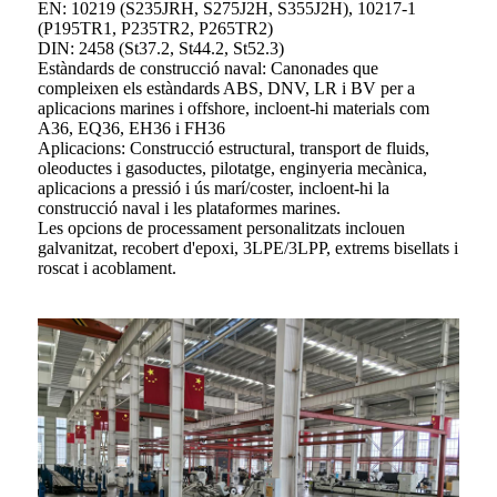
EN: 10219 (S235JRH, S275J2H, S355J2H), 10217-1
(P195TR1, P235TR2, P265TR2)
DIN: 2458 (St37.2, St44.2, St52.3)
Estàndards de construcció naval: Canonades que
compleixen els estàndards ABS, DNV, LR i BV per a
aplicacions marines i offshore, incloent-hi materials com
A36, EQ36, EH36 i FH36
Aplicacions: Construcció estructural, transport de fluids,
oleoductes i gasoductes, pilotatge, enginyeria mecànica,
aplicacions a pressió i ús marí/coster, incloent-hi la
construcció naval i les plataformes marines.
Les opcions de processament personalitzats inclouen
galvanitzat, recobert d'epoxi, 3LPE/3LPP, extrems bisellats i
roscat i acoblament.