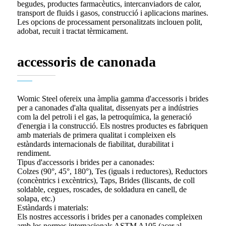
begudes, productes farmacèutics, intercanviadors de calor,
transport de fluids i gasos, construcció i aplicacions marines.
Les opcions de processament personalitzats inclouen polit,
adobat, recuit i tractat tèrmicament.
accessoris de canonada
Womic Steel ofereix una àmplia gamma d'accessoris i brides
per a canonades d'alta qualitat, dissenyats per a indústries
com la del petroli i el gas, la petroquímica, la generació
d'energia i la construcció. Els nostres productes es fabriquen
amb materials de primera qualitat i compleixen els
estàndards internacionals de fiabilitat, durabilitat i
rendiment.
Tipus d'accessoris i brides per a canonades:
Colzes (90°, 45°, 180°), Tes (iguals i reductores), Reductors
(concèntrics i excèntrics), Taps, Brides (lliscants, de coll
soldable, cegues, roscades, de soldadura en canell, de
solapa, etc.)
Estàndards i materials:
Els nostres accessoris i brides per a canonades compleixen
amb les normes internacionals ASTM A105 (acer al