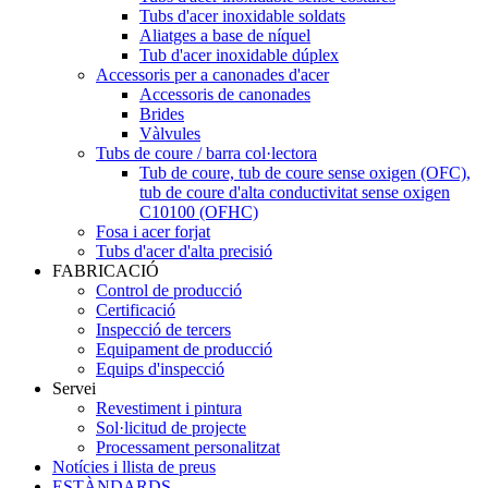
Tubs d'acer inoxidable soldats
Aliatges a base de níquel
Tub d'acer inoxidable dúplex
Accessoris per a canonades d'acer
Accessoris de canonades
Brides
Vàlvules
Tubs de coure / barra col·lectora
Tub de coure, tub de coure sense oxigen (OFC),
tub de coure d'alta conductivitat sense oxigen
C10100 (OFHC)
Fosa i acer forjat
Tubs d'acer d'alta precisió
FABRICACIÓ
Control de producció
Certificació
Inspecció de tercers
Equipament de producció
Equips d'inspecció
Servei
Revestiment i pintura
Sol·licitud de projecte
Processament personalitzat
Notícies i llista de preus
ESTÀNDARDS