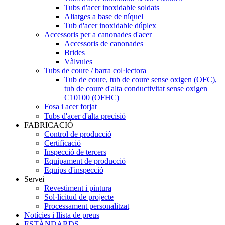
Tubs d'acer inoxidable soldats
Aliatges a base de níquel
Tub d'acer inoxidable dúplex
Accessoris per a canonades d'acer
Accessoris de canonades
Brides
Vàlvules
Tubs de coure / barra col·lectora
Tub de coure, tub de coure sense oxigen (OFC),
tub de coure d'alta conductivitat sense oxigen
C10100 (OFHC)
Fosa i acer forjat
Tubs d'acer d'alta precisió
FABRICACIÓ
Control de producció
Certificació
Inspecció de tercers
Equipament de producció
Equips d'inspecció
Servei
Revestiment i pintura
Sol·licitud de projecte
Processament personalitzat
Notícies i llista de preus
ESTÀNDARDS