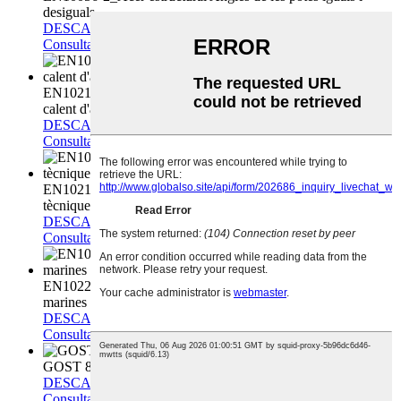
desiguals
DESCARREGAR
Consulta
EN10210-1_Perfeccions buides estructurals acabades en
calent d'acer no aliat i de gra fi
DESCARREGAR
Consulta
EN10217-1_Tub d'acer soldat per a pressió: condicions
tècniques de lliurament
DESCARREGAR
Consulta
EN10225_Acer estructural soldable per a estructures fixes
marines -- Condicions tècniques de lliurament
DESCARREGAR
Consulta
GOST 8731
DESCARREGAR
Consulta