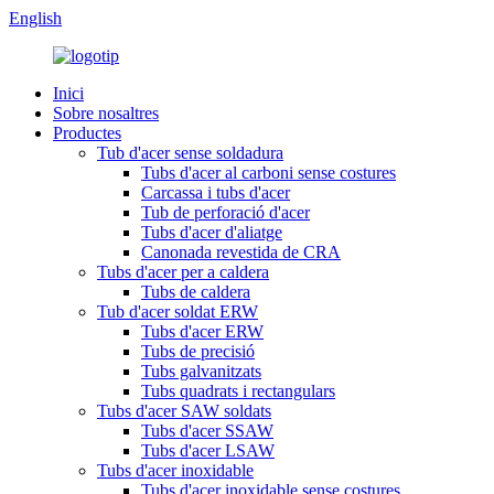
English
Inici
Sobre nosaltres
Productes
Tub d'acer sense soldadura
Tubs d'acer al carboni sense costures
Carcassa i tubs d'acer
Tub de perforació d'acer
Tubs d'acer d'aliatge
Canonada revestida de CRA
Tubs d'acer per a caldera
Tubs de caldera
Tub d'acer soldat ERW
Tubs d'acer ERW
Tubs de precisió
Tubs galvanitzats
Tubs quadrats i rectangulars
Tubs d'acer SAW soldats
Tubs d'acer SSAW
Tubs d'acer LSAW
Tubs d'acer inoxidable
Tubs d'acer inoxidable sense costures