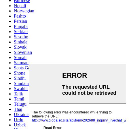
Burmese
Nepali
Norwegian
Pashto
Persian
Punjabi
Serbian
Sesotho
Sinhala
Slovak
Slovenian
Somali
Samoan
Scots Gaelic
Shona
Sindhi
Sundanese
Swahili
Tajik
Tamil
Telugu
Thai
Ukrainian
Urdu
Uzbek