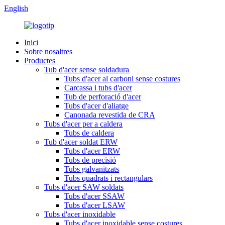
English
Inici
Sobre nosaltres
Productes
Tub d'acer sense soldadura
Tubs d'acer al carboni sense costures
Carcassa i tubs d'acer
Tub de perforació d'acer
Tubs d'acer d'aliatge
Canonada revestida de CRA
Tubs d'acer per a caldera
Tubs de caldera
Tub d'acer soldat ERW
Tubs d'acer ERW
Tubs de precisió
Tubs galvanitzats
Tubs quadrats i rectangulars
Tubs d'acer SAW soldats
Tubs d'acer SSAW
Tubs d'acer LSAW
Tubs d'acer inoxidable
Tubs d'acer inoxidable sense costures