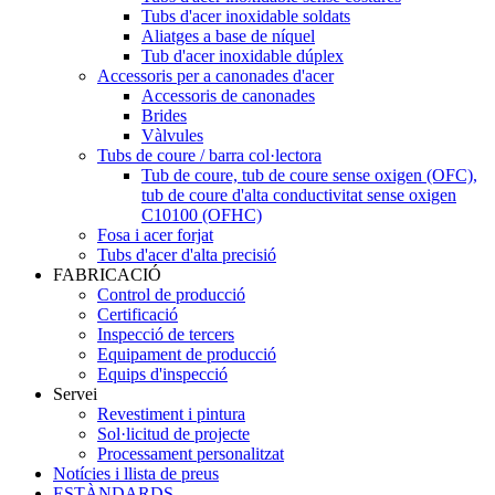
Tubs d'acer inoxidable soldats
Aliatges a base de níquel
Tub d'acer inoxidable dúplex
Accessoris per a canonades d'acer
Accessoris de canonades
Brides
Vàlvules
Tubs de coure / barra col·lectora
Tub de coure, tub de coure sense oxigen (OFC),
tub de coure d'alta conductivitat sense oxigen
C10100 (OFHC)
Fosa i acer forjat
Tubs d'acer d'alta precisió
FABRICACIÓ
Control de producció
Certificació
Inspecció de tercers
Equipament de producció
Equips d'inspecció
Servei
Revestiment i pintura
Sol·licitud de projecte
Processament personalitzat
Notícies i llista de preus
ESTÀNDARDS