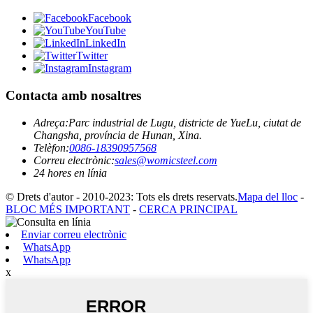
Facebook
YouTube
LinkedIn
Twitter
Instagram
Contacta amb nosaltres
Adreça:
Parc industrial de Lugu, districte de YueLu, ciutat de
Changsha, província de Hunan, Xina.
Telèfon:
0086-18390957568
Correu electrònic:
sales@womicsteel.com
24 hores en línia
© Drets d'autor - 2010-2023: Tots els drets reservats.
Mapa del lloc
-
BLOC MÉS IMPORTANT
-
CERCA PRINCIPAL
Enviar correu electrònic
WhatsApp
WhatsApp
x